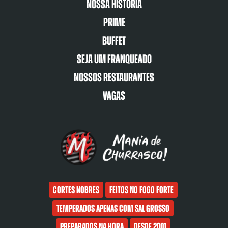
Nossa História
Prime
Buffet
Seja um franqueado
Nossos restaurantes
Vagas
Cortes nobres
Feitos no fogo forte
Temperados apenas com sal grosso
Preparados na hora
Desde 2001