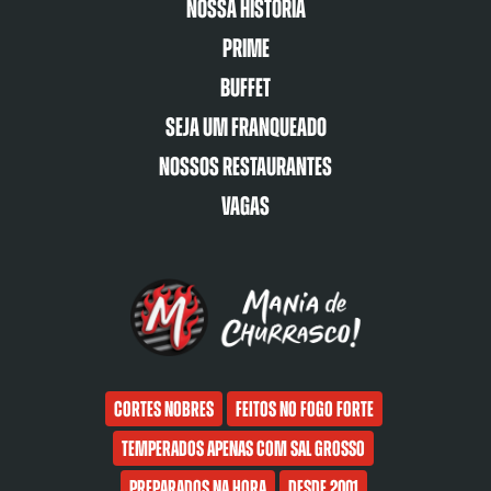
Nossa História
Prime
Buffet
Seja um franqueado
Nossos restaurantes
Vagas
Cortes nobres
Feitos no fogo forte
Temperados apenas com sal grosso
Preparados na hora
Desde 2001