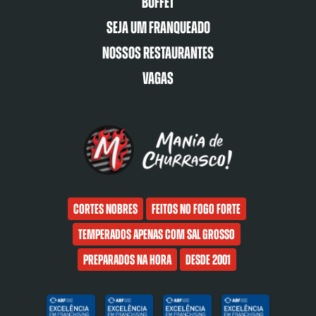
Buffet
Seja um franqueado
Nossos restaurantes
Vagas
Cortes nobres
Feitos no fogo forte
Temperados apenas com sal grosso
Preparados na hora
Desde 2001