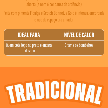
aberta (e nem é por causa da ardência)
Feita com pimenta Fidalga e Scotch Bonnet, a Gold é intensa, encorpada
e não dá espaço pra amador
IDEAL
PARA
NÍVEL DE CALOR
Quem bota fogo no prato e encara
Chama os bombeiros
o desafio