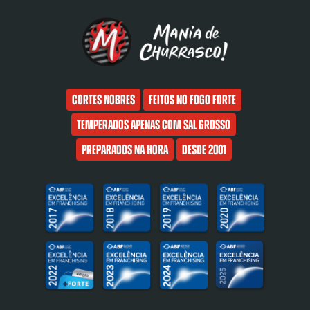
Cortes nobres
Feitos no fogo forte
Temperados apenas com sal grosso
Preparados na hora
Desde 2001